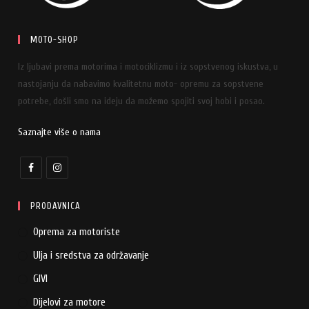
MOTO-SHOP
Iz ljubavi prema motorima i motociklizmu i iz sopstvenog iskustva, u
nastojanju da nabavimo kvalitetnu moto- opremu za sopstvene
potrebe, došli smo na ideju da možemo spojiti svoj hobi i posao.
Saznajte više o nama
PRODAVNICA
Oprema za motoriste
Ulja i sredstva za održavanje
GIVI
Dijelovi za motore