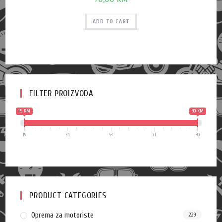
ADD TO CART
FILTER PROIZVODA
15 KM
90 KM
15
34
53
71
90
PRODUCT CATEGORIES
Oprema za motoriste
229