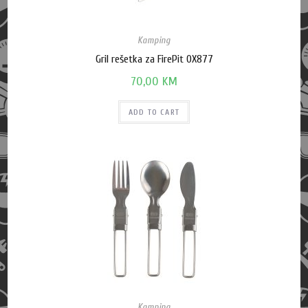
Kamping
Gril rešetka za FirePit OX877
70,00
KM
ADD TO CART
Kamping