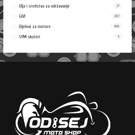
Ulja i sredstva za održavanje
27
GIVI
207
Dijelovi za motore
450
SYM skuteri
5