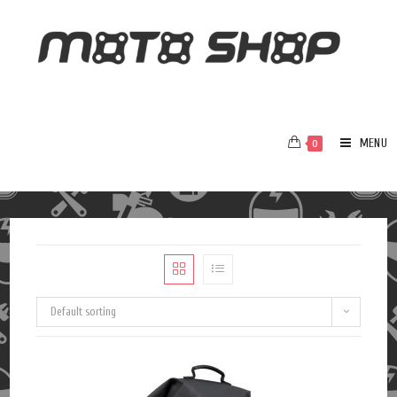
MENU
0
Default sorting