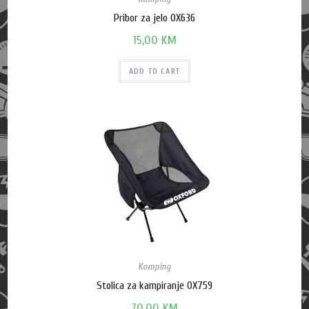
Pribor za jelo OX636
15,00
KM
ADD TO CART
Kamping
Stolica za kampiranje OX759
70,00
KM