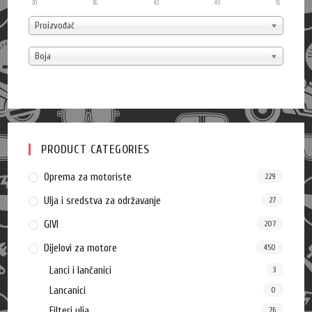
30
36
43
49
55
Proizvođač
Boja
PRODUCT CATEGORIES
Oprema za motoriste
229
Ulja i sredstva za održavanje
27
GIVI
207
Dijelovi za motore
450
Lanci i lančanici
3
Lancanici
0
Filteri ulja
76