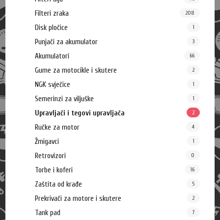
Filteri zraka
208
Disk pločice
1
Punjači za akumulator
3
Akumulatori
66
Gume za motocikle i skutere
2
NGK svječice
1
Semerinzi za viljuške
1
Upravljači i tegovi upravljača
2
Ručke za motor
4
Žmigavci
1
Retrovizori
0
Torbe i koferi
16
Zaštita od krađe
5
Prekrivači za motore i skutere
2
Tank pad
7