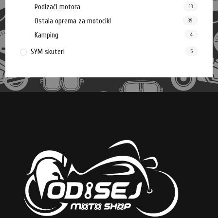
Podizači motora
13
Ostala oprema za motocikl
39
Kamping
4
SYM skuteri
5