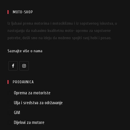
MOTO-SHOP
Iz ljubavi prema motorima i motociklizmu i iz sopstvenog iskustva, u
nastojanju da nabavimo kvalitetnu moto- opremu za sopstvene
potrebe, došli smo na ideju da možemo spojiti svoj hobi i posao.
Saznajte više o nama
PRODAVNICA
Oprema za motoriste
Ulja i sredstva za održavanje
GIVI
Dijelovi za motore