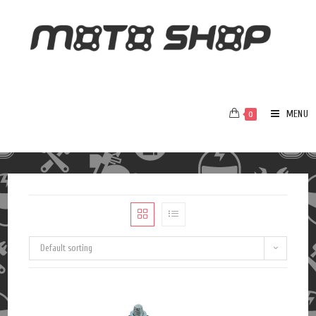
MENU
0
Default sorting