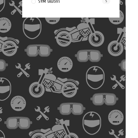
SYM skuteri
5