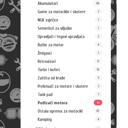
Akumulatori
66
Gume za motocikle i skutere
2
NGK svječice
1
Semerinzi za viljuške
1
Upravljači i tegovi upravljača
2
Ručke za motor
4
Žmigavci
1
Retrovizori
0
Torbe i koferi
16
Zaštita od krađe
5
Prekrivači za motore i skutere
2
Tank pad
7
Podizači motora
13
Ostala oprema za motocikl
39
Kamping
4