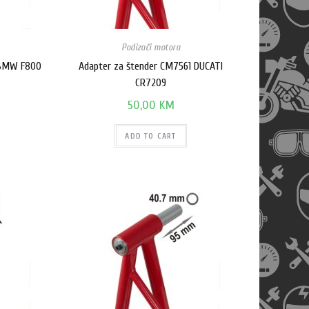
Podizači motora
 BMW F800
Adapter za štender CM7561 DUCATI
CR7209
50,00
KM
ADD TO CART