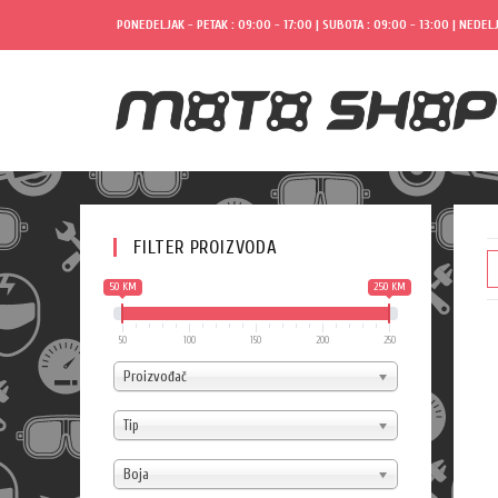
PONEDELJAK - PETAK : 09:00 - 17:00 | SUBOTA : 09:00 - 13:00 | NEDELJ
FILTER PROIZVODA
50 KM
250 KM
50
100
150
200
250
Proizvođač
Tip
Boja