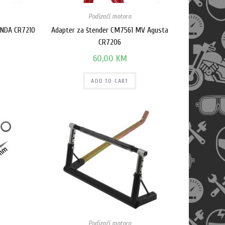
Podizači motora
ONDA CR7210
Adapter za štender CM7561 MV Agusta
CR7206
60,00
KM
ADD TO CART
Podizači motora