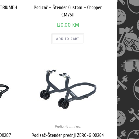
1 TRIUMPH
Podizač – Štender Custom – Chopper
CM7511
120,00
KM
ADD TO CART
Podizači motora
 OX287
Podizač-Štender prednji ZERO-G OX264