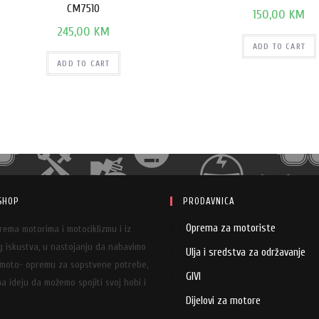
CM7510
150,00
KM
245,00
KM
ADD TO CART
ADD TO CART
SHOP
PRODAVNICA
Oprema za motoriste
prema motorima i motociklizmu i iz
 iskustva, u nastojanju da nabavimo
Ulja i sredstva za održavanje
 moto- opremu za sopstvene potrebe,
GIVI
a ideju da možemo spojiti svoj hobi i
Dijelovi za motore