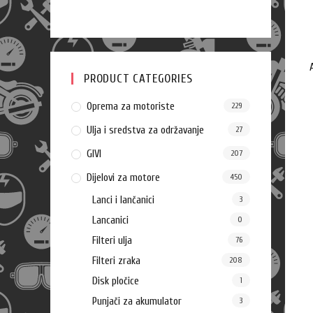
PRODUCT CATEGORIES
Oprema za motoriste
229
Ulja i sredstva za održavanje
27
GIVI
207
Dijelovi za motore
450
Lanci i lančanici
3
Lancanici
0
Filteri ulja
76
Filteri zraka
208
Disk pločice
1
Punjači za akumulator
3