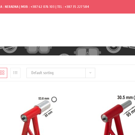
A : NERADNA | MOB : +387 62 076 103 | TEL : +387 35 227 584
Default sorting