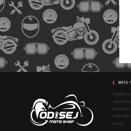
MOTO-
Iz ljubavi 
sopstvenog
kvalitetnu
došli smo n
posao.