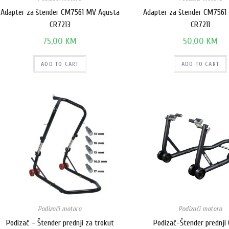
Adapter za štender CM7561 MV Agusta
Adapter za štender CM756
CR7213
CR7211
75,00
KM
50,00
KM
ADD TO CART
ADD TO CART
Podizači motora
Podizači motora
Podizač – Štender prednji za trokut
Podizač-Štender prednji