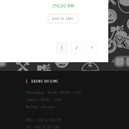
250,00
KM
ADD TO CART
1
2
RADNO VRIJEME
Ponedeljak – Petak : 09:00 – 17:00
Subota : 09:00 – 13:00
Nedelja : neradna
Mob : +387 62 076 103
Tel : +387 35 227 584