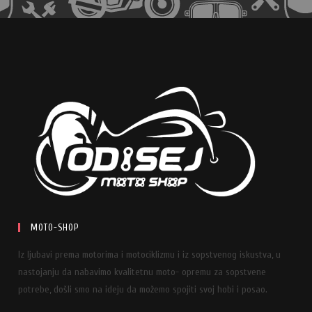
MOTO-SHOP
Iz ljubavi prema motorima i motociklizmu i iz sopstvenog iskustva, u
nastojanju da nabavimo kvalitetnu moto- opremu za sopstvene
potrebe, došli smo na ideju da možemo spojiti svoj hobi i posao.