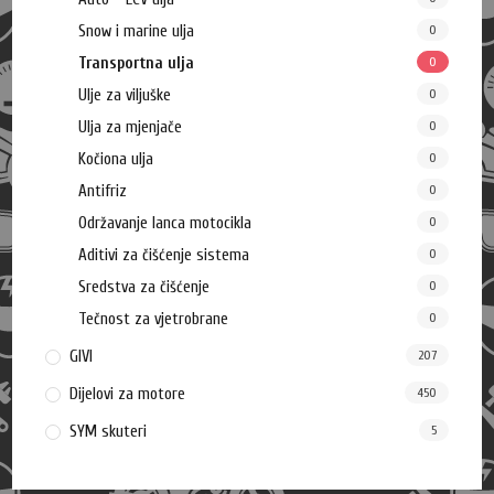
Snow i marine ulja
0
Transportna ulja
0
Ulje za viljuške
0
Ulja za mjenjače
0
Kočiona ulja
0
Antifriz
0
Održavanje lanca motocikla
0
Aditivi za čišćenje sistema
0
Sredstva za čišćenje
0
Tečnost za vjetrobrane
0
GIVI
207
Dijelovi za motore
450
SYM skuteri
5