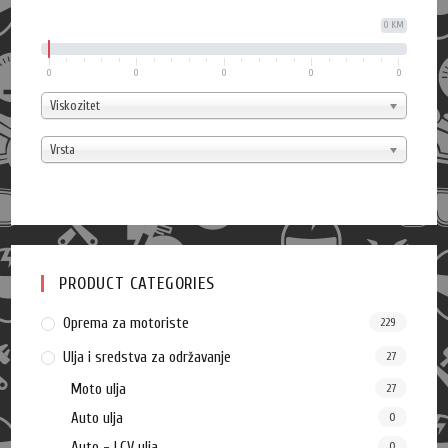
0 KM
0
0
0
0
0
Viskozitet
Vrsta
PRODUCT CATEGORIES
Oprema za motoriste
229
Ulja i sredstva za održavanje
27
Moto ulja
27
Auto ulja
0
Auto - LCV ulja
0