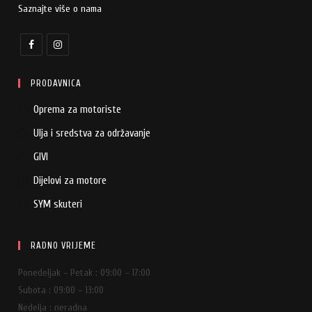
Saznajte više o nama
PRODAVNICA
Oprema za motoriste
Ulja i sredstva za održavanje
GIVI
Dijelovi za motore
SYM skuteri
RADNO VRIJEME
Ponedeljak – Petak : 09:00 – 17:00
Subota : 09:00 – 13:00
Nedelja : neradna