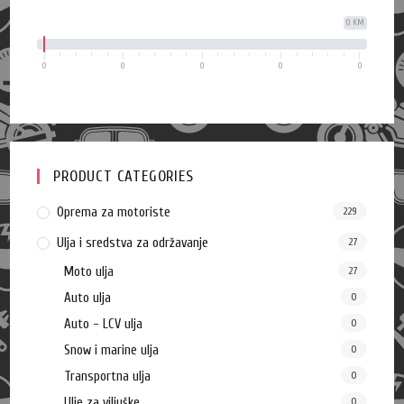
0 KM
0
0
0
0
0
PRODUCT CATEGORIES
Oprema za motoriste
229
Ulja i sredstva za održavanje
27
Moto ulja
27
Auto ulja
0
Auto - LCV ulja
0
Snow i marine ulja
0
Transportna ulja
0
Ulje za viljuške
0