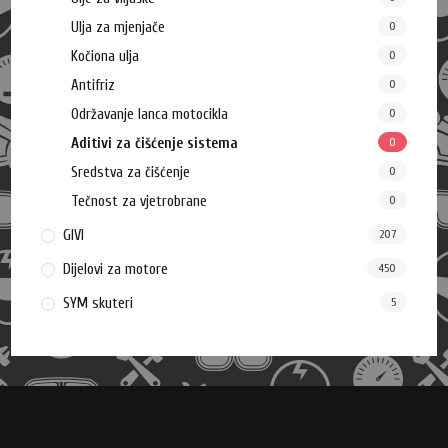
Ulja za mjenjače
0
Kočiona ulja
0
Antifriz
0
Održavanje lanca motocikla
0
Aditivi za čišćenje sistema
0
Sredstva za čišćenje
0
Tečnost za vjetrobrane
0
GIVI
207
Dijelovi za motore
450
SYM skuteri
5