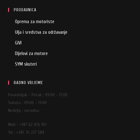
PRODAVNICA
Oprema za motoriste
Ulja i sredstva za održavanje
GIVI
Dijelovi za motore
SYM skuteri
RADNO VRIJEME
Ponedeljak – Petak : 09:00 – 17:00
Subota : 09:00 – 13:00
Nedelja : neradna
Mob : +387 62 076 103
Tel : +387 35 227 584