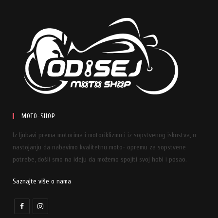
MOTO-SHOP
Iz ljubavi prema motorima i motociklizmu i iz sopstvenog iskustva, u
nastojanju da nabavimo kvalitetnu moto- opremu za sopstvene
potrebe, došli smo na ideju da možemo spojiti svoj hobi i posao.
Saznajte više o nama