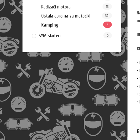
Podizači motora
13
N
Ostala oprema za motocikl
39
n
Kamping
4
U
SYM skuteri
5
K
•
•
•
•
•
•
R