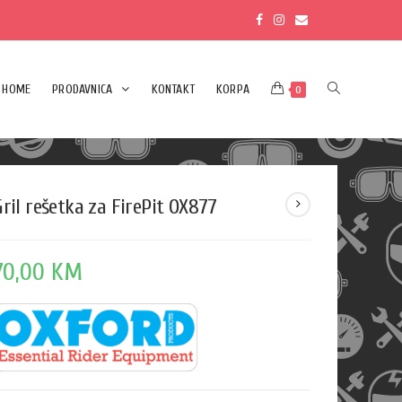
HOME
PRODAVNICA
KONTAKT
KORPA
0
Gril rešetka za FirePit OX877
70,00
KM