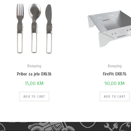
Kamping
Kamping
Pribor za jelo OX636
FirePit OX876
15,00
KM
90,00
KM
ADD TO CART
ADD TO CART