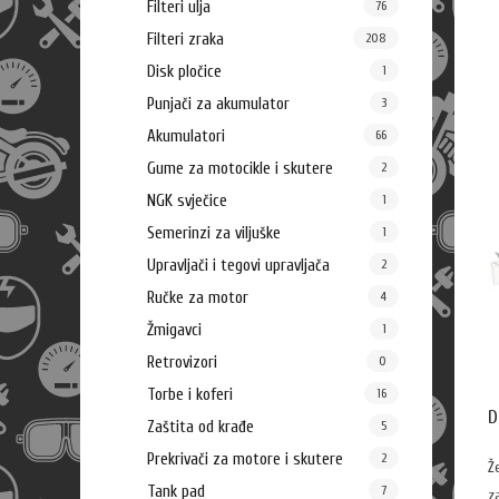
Filteri ulja
76
Filteri zraka
208
Disk pločice
1
Punjači za akumulator
3
Akumulatori
66
Gume za motocikle i skutere
2
NGK svječice
1
Semerinzi za viljuške
1
Upravljači i tegovi upravljača
2
Ručke za motor
4
Žmigavci
1
Retrovizori
0
Torbe i koferi
16
D
Zaštita od krađe
5
Prekrivači za motore i skutere
2
Ž
Tank pad
7
z