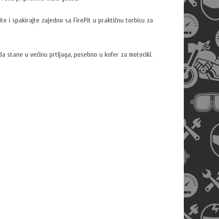
te i spakirajte zajedno sa FirePit u praktičnu torbicu za
da stane u većinu prtljaga, posebno u kofer za motocikl.