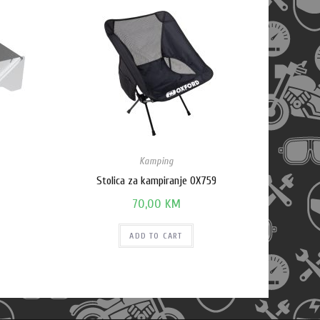
Kamping
Stolica za kampiranje OX759
70,00
KM
ADD TO CART