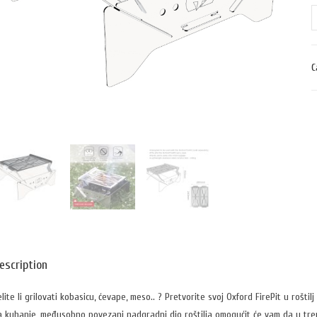
C
escription
elite li grilovati kobasicu, ćevape, meso.. ? Pretvorite svoj Oxford FirePit u rošt
a kuhanje, međusobno povezani nadgradni dio roštilja omogućit će vam da u tre