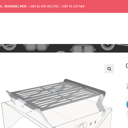
A : NERADNA | MOB : +387 62 076 103 | TEL : +387 35 227 584