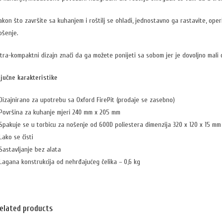
akon što završite sa kuhanjem i roštilj se ohladi, jednostavno ga rastavite, operi
ošenje.
ltra-kompaktni dizajn znači da ga možete ponijeti sa sobom jer je dovoljno mali 
ljučne karakteristike
 Dizajnirano za upotrebu sa Oxford FirePit (prodaje se zasebno)
 Površina za kuhanje mjeri 240 mm x 205 mm
 Spakuje se u torbicu za nošenje od 600D poliestera dimenzija 320 x 120 x 15 mm
 Lako se čisti
 Sastavljanje bez alata
 Lagana konstrukcija od nehrđajućeg čelika – 0,6 kg
elated products