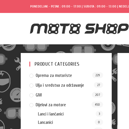
PONEDELJAK - PETAK : 09:00 - 17:00 | SUBOTA : 09:00 - 13:00 | NEDELJ
PRODUCT CATEGORIES
Oprema za motoriste
229
Ulja i sredstva za održavanje
27
GIVI
207
Dijelovi za motore
450
Lanci i lančanici
3
Lancanici
0