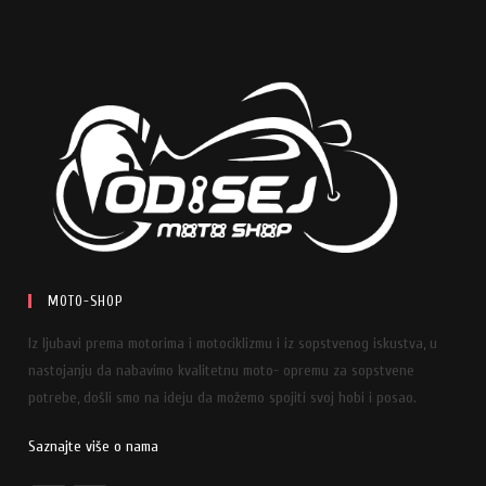
MOTO-SHOP
Iz ljubavi prema motorima i motociklizmu i iz sopstvenog iskustva, u
nastojanju da nabavimo kvalitetnu moto- opremu za sopstvene
potrebe, došli smo na ideju da možemo spojiti svoj hobi i posao.
Saznajte više o nama