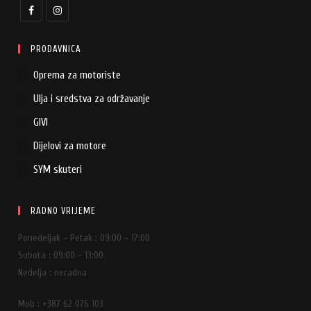
PRODAVNICA
Oprema za motoriste
Ulja i sredstva za održavanje
GIVI
Dijelovi za motore
SYM skuteri
RADNO VRIJEME
Ponedeljak – Petak : 09:00 – 17:00
Subota : 09:00 – 13:00
Nedelja : neradna
Mob : +387 62 076 103