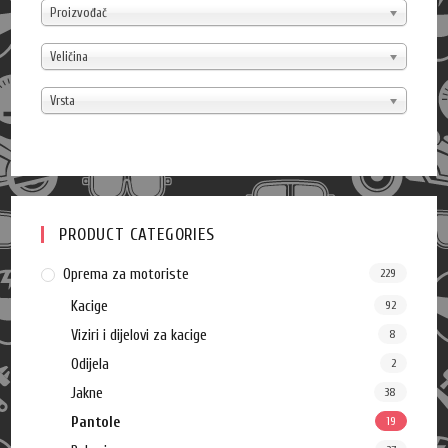
Proizvođač
Veličina
Vrsta
PRODUCT CATEGORIES
Oprema za motoriste
229
Kacige
92
Viziri i dijelovi za kacige
8
Odijela
2
Jakne
38
Pantole
19