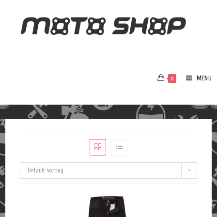
MENU
0
Default sorting