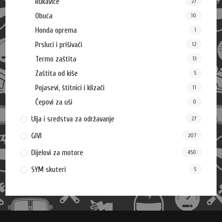
Rukavice
27
Obuća
10
Honda oprema
1
Prsluci i prišivači
12
Termo zaštita
13
Zaštita od kiše
5
Pojasevi, štitnici i klizači
11
Čepovi za uši
0
Ulja i sredstva za održavanje
27
GIVI
207
Dijelovi za motore
450
SYM skuteri
5