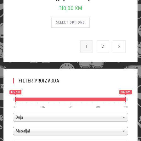
310,00
KM
SELECT OPTIONS
1
2
FILTER PROIZVODA
195 KM
880 KM
195
366
538
709
880
Boja
Materijal