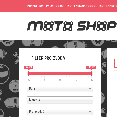
PONEDELJAK - PETAK : 09:00 - 17:00 | SUBOTA : 09:00 - 13:00 | NEDELJ
FILTER PROIZVODA
30 KM
140 KM
30
58
85
113
140
Boja
Materijal
Proizvođač