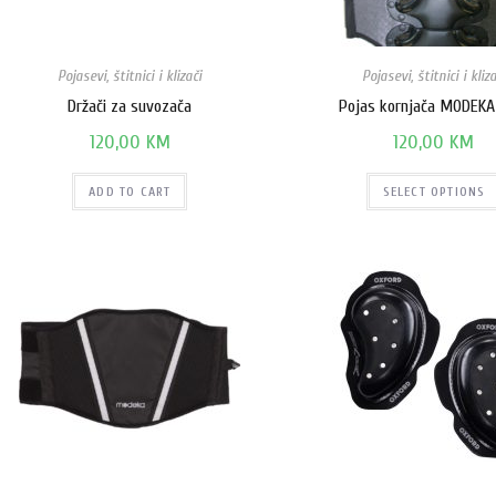
Pojasevi, štitnici i klizači
Pojasevi, štitnici i kliza
Držači za suvozača
Pojas kornjača MODEKA
120,00
KM
120,00
KM
ADD TO CART
SELECT OPTIONS