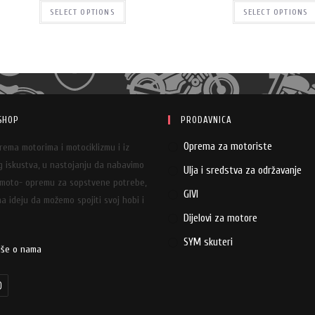
SELECT OPTIONS
SELECT OPTIONS
SHOP
PRODAVNICA
Oprema za motoriste
prema motorima i motociklizmu i iz
 iskustva, u nastojanju da nabavimo
Ulja i sredstva za održavanje
 moto- opremu za sopstvene potrebe,
GIVI
a ideju da možemo spojiti svoj hobi i
Dijelovi za motore
SYM skuteri
iše o nama