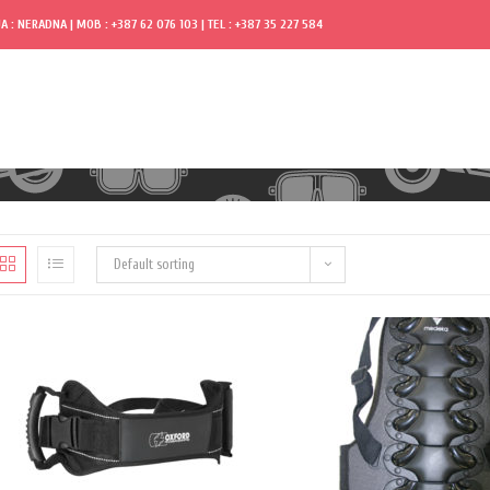
A : NERADNA | MOB : +387 62 076 103 | TEL : +387 35 227 584
Default sorting