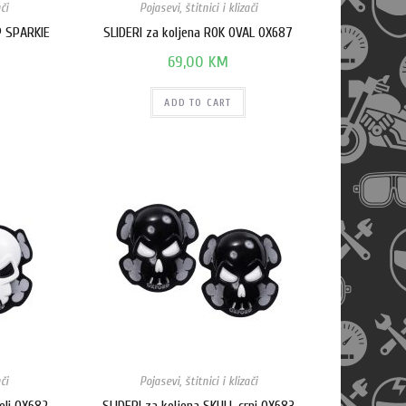
či
Pojasevi, štitnici i klizači
P SPARKIE
SLIDERI za koljena ROK OVAL OX687
69,00
KM
ADD TO CART
či
Pojasevi, štitnici i klizači