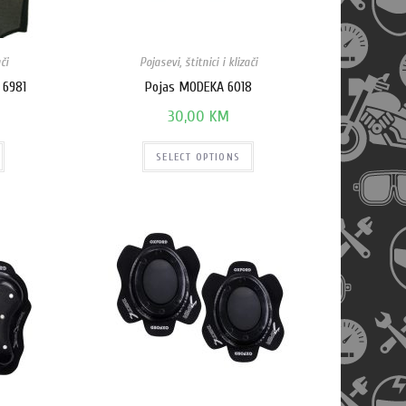
či
Pojasevi, štitnici i klizači
 6981
Pojas MODEKA 6018
30,00
KM
SELECT OPTIONS