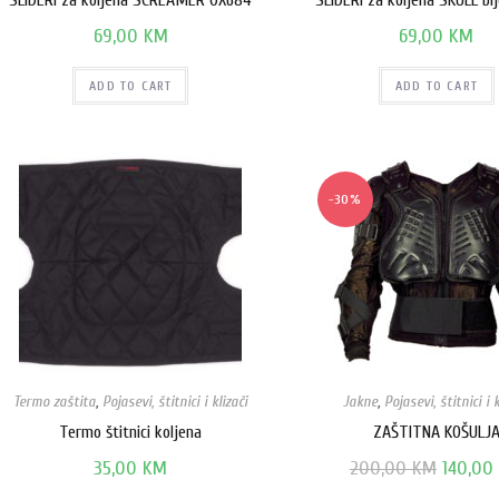
SLIDERI za koljena SCREAMER OX684
SLIDERI za koljena SKULL bij
69,00
KM
69,00
KM
ADD TO CART
ADD TO CART
-30%
Termo zaštita
,
Pojasevi, štitnici i klizači
Jakne
,
Pojasevi, štitnici i k
Termo štitnici koljena
ZAŠTITNA KOŠULJ
35,00
KM
200,00
KM
140,00