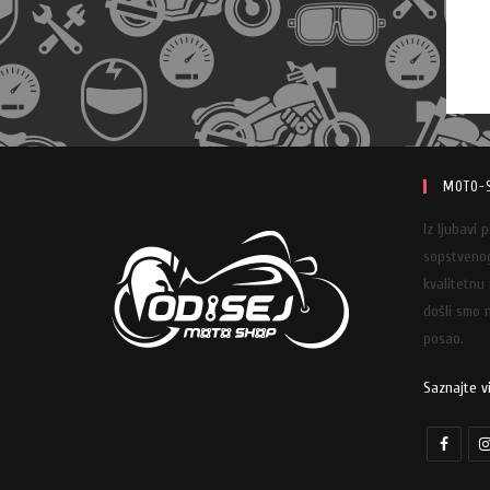
MOTO-
Iz ljubavi 
sopstvenog
kvalitetnu
došli smo n
posao.
Saznajte v