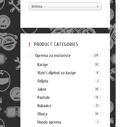
Veličina
PRODUCT CATEGORIES
Oprema za motoriste
229
Kacige
92
Viziri i dijelovi za kacige
8
Odijela
2
Jakne
38
Pantole
19
Rukavice
27
Obuća
10
Honda oprema
1