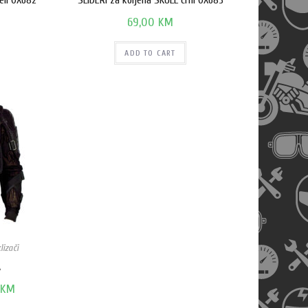
eli OX682
SLIDERI za koljena SKULL crni OX683
69,00
KM
ADD TO CART
lizači
A
KM