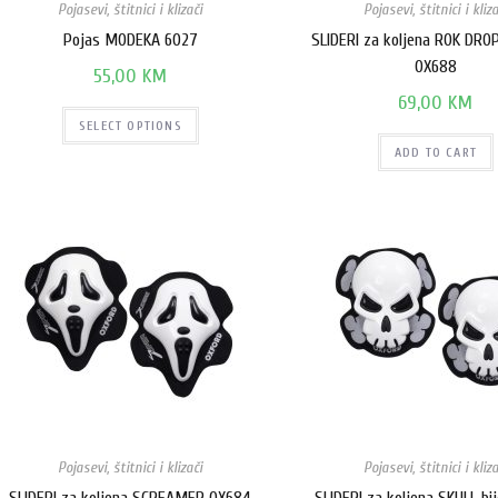
Pojasevi, štitnici i klizači
Pojasevi, štitnici i kliza
Pojas MODEKA 6027
SLIDERI za koljena ROK DRO
OX688
55,00
KM
69,00
KM
SELECT OPTIONS
ADD TO CART
Pojasevi, štitnici i klizači
Pojasevi, štitnici i kliza