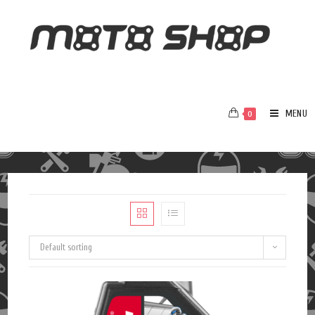
MENU
0
Default sorting