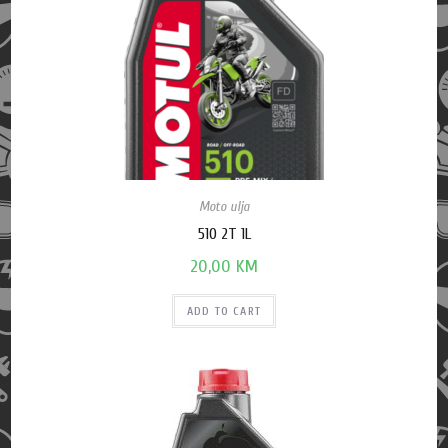
Moto ulja
510 2T 1L
20,00
KM
ADD TO CART