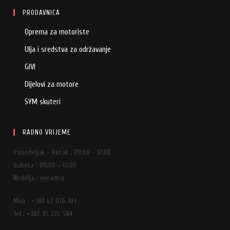
PRODAVNICA
Oprema za motoriste
Ulja i sredstva za održavanje
GIVI
Dijelovi za motore
SYM skuteri
RADNO VRIJEME
Ponedeljak – Petak : 09:00 – 17:00
Subota : 09:00 – 13:00
Nedelja : neradna
Mob : +387 62 076 103
Tel : +387 35 227 584