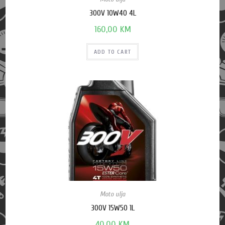
300V 10W40 4L
160,00
KM
ADD TO CART
Moto ulja
300V 15W50 1L
40,00
KM