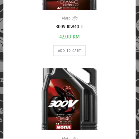
Moto ulja
300V 10W40 1L
42,00
KM
ADD TO CART
Moto ulja