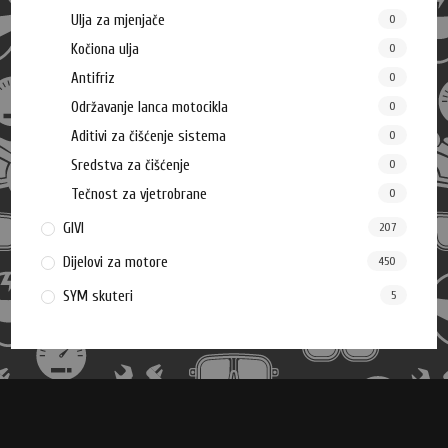
Ulja za mjenjače
0
Kočiona ulja
0
Antifriz
0
Održavanje lanca motocikla
0
Aditivi za čišćenje sistema
0
Sredstva za čišćenje
0
Tečnost za vjetrobrane
0
GIVI
207
Dijelovi za motore
450
SYM skuteri
5