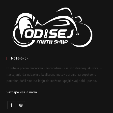
MOTO-SHOP
Iz ljubavi prema motorima i motociklizmu i iz sopstvenog iskustva, u
nastojanju da nabavimo kvalitetnu moto- opremu za sopstvene
potrebe, došli smo na ideju da možemo spojiti svoj hobi i posao.
Saznajte više o nama