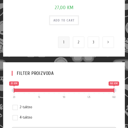
27,00
KM
ADD TO CART
1
2
3
FILTER PROIZVODA
20 KM
160 KM
20
55
90
125
160
2-taktno
4-taktno