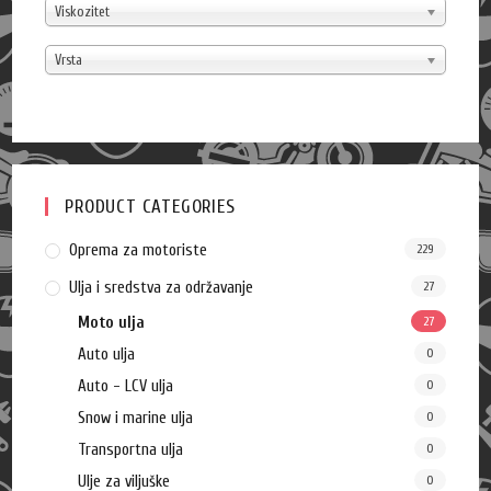
Viskozitet
Vrsta
PRODUCT CATEGORIES
Oprema za motoriste
229
Ulja i sredstva za održavanje
27
Moto ulja
27
Auto ulja
0
Auto - LCV ulja
0
Snow i marine ulja
0
Transportna ulja
0
Ulje za viljuške
0