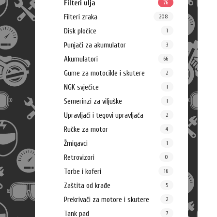
Filteri ulja
76
Filteri zraka
208
Disk pločice
1
Punjači za akumulator
3
Akumulatori
66
Gume za motocikle i skutere
2
NGK svječice
1
Semerinzi za viljuške
1
Upravljači i tegovi upravljača
2
Ručke za motor
4
Žmigavci
1
Retrovizori
0
Torbe i koferi
16
Zaštita od krađe
5
Prekrivači za motore i skutere
2
Tank pad
7