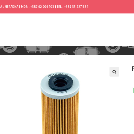
A : NERADNA | MOB : +387 62 076 103 | TEL : +387 35 227 584