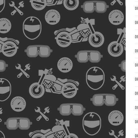
D
D
D
D
D
D
D
D
D
D