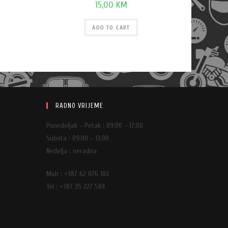
15,00
KM
ADD TO CART
RADNO VRIJEME
Ponedeljak – Petak : 09:00 – 17:00
Subota : 09:00 – 13:00
Nedelja : neradna
Mob : +387 62 076 103
Tel : +387 35 227 584