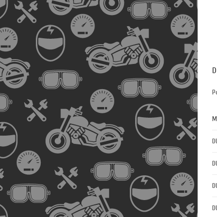
D
P
M
D
D
D
D