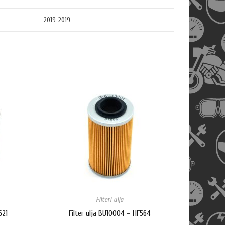
2019-2019
Filteri ulja
621
Filter ulja BU10004 – HF564