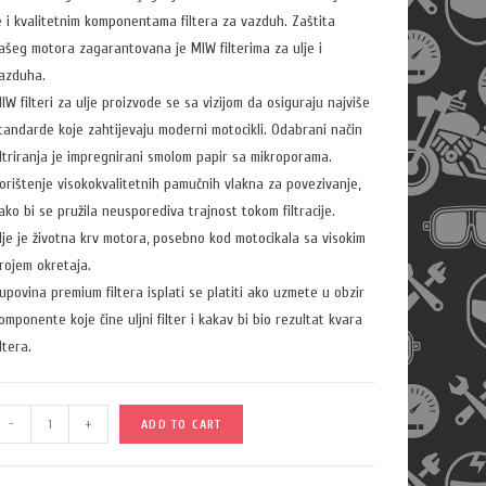
e i kvalitetnim komponentama filtera za vazduh. Zaštita
ašeg motora zagarantovana je MIW filterima za ulje i
azduha.
IW filteri za ulje proizvode se sa vizijom da osiguraju najviše
tandarde koje zahtijevaju moderni motocikli. Odabrani način
iltriranja je impregnirani smolom papir sa mikroporama.
orištenje visokokvalitetnih pamučnih vlakna za povezivanje,
ako bi se pružila neusporediva trajnost tokom filtracije.
lje je životna krv motora, posebno kod motocikala sa visokim
rojem okretaja.
upovina premium filtera isplati se platiti ako uzmete u obzir
omponente koje čine uljni filter i kakav bi bio rezultat kvara
iltera.
Q
-
+
ADD TO CART
u
a