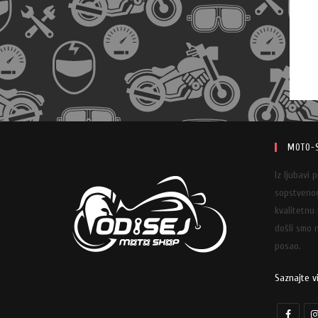
MOTO-
Iz ljubavi 
sopstvenog
kvalitetnu
došli smo n
posao.
Saznajte v