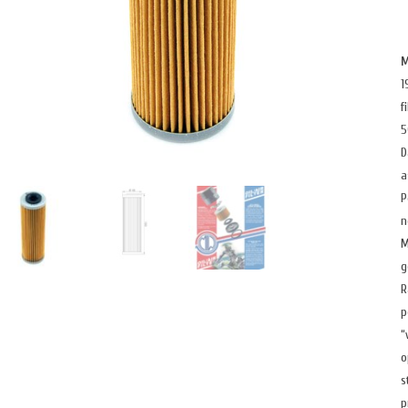
M
1
f
5
D
a
P
n
M
g
R
p
“
o
s
p