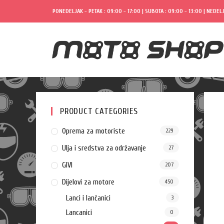
PONEDELJAK - PETAK : 09:00 - 17:00 | SUBOTA : 09:00 - 13:00 | NEDELJ
PRODUCT CATEGORIES
Oprema za motoriste
229
Ulja i sredstva za održavanje
27
GIVI
207
Dijelovi za motore
450
Lanci i lančanici
3
Lancanici
0