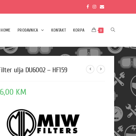
HOME
PRODAVNICA
KONTAKT
KORPA
0
Filter ulja DU6002 – HF159
16,00
KM