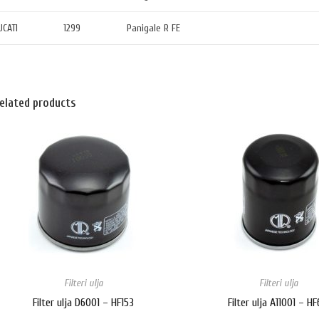
UCATI
1299
Panigale R FE
elated products
Filteri ulja
Filteri ulja
Filter ulja D6001 – HF153
Filter ulja A11001 – HF