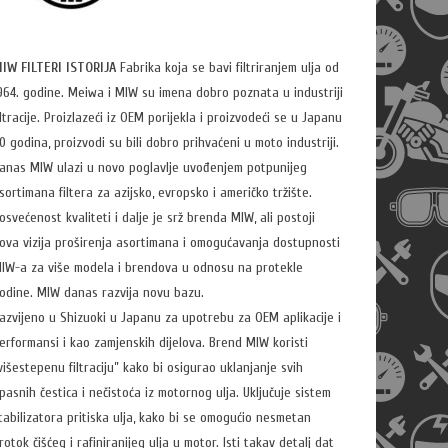
IW FILTERI ISTORIJA
Fabrika koja se bavi filtriranjem ulja od
964. godine. Meiwa i MIW su imena dobro poznata u industriji
iltracije. Proizlazeći iz OEM porijekla i proizvodeći se u Japanu
0 godina, proizvodi su bili dobro prihvaćeni u moto industriji.
anas MIW ulazi u novo poglavlje uvođenjem potpunijeg
sortimana filtera za azijsko, evropsko i američko tržište.
osvećenost kvaliteti i dalje je srž brenda MIW, ali postoji
ova vizija proširenja asortimana i omogućavanja dostupnosti
IW-a za više modela i brendova u odnosu na protekle
odine. MIW danas razvija novu bazu.
azvijeno u Shizuoki u Japanu za upotrebu za OEM aplikacije i
erformansi i kao zamjenskih dijelova. Brend MIW koristi
višestepenu filtraciju” kako bi osigurao uklanjanje svih
pasnih čestica i nečistoća iz motornog ulja. Uključuje sistem
tabilizatora pritiska ulja, kako bi se omogućio nesmetan
rotok čišćeg i rafiniranijeg ulja u motor. Isti takav detalj dat