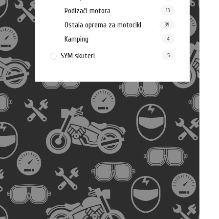
Podizači motora
13
Ostala oprema za motocikl
39
Kamping
4
SYM skuteri
5