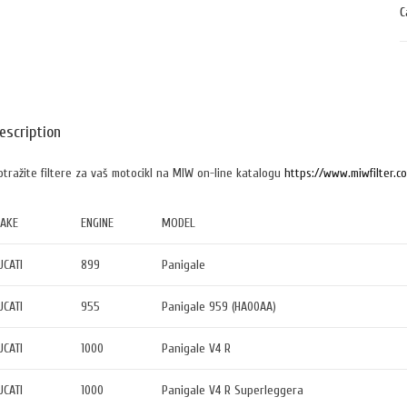
C
escription
otražite filtere za vaš motocikl na MIW on-line katalogu
https://www.miwfilter.c
AKE
ENGINE
MODEL
UCATI
899
Panigale
UCATI
955
Panigale 959 (HA00AA)
UCATI
1000
Panigale V4 R
UCATI
1000
Panigale V4 R Superleggera