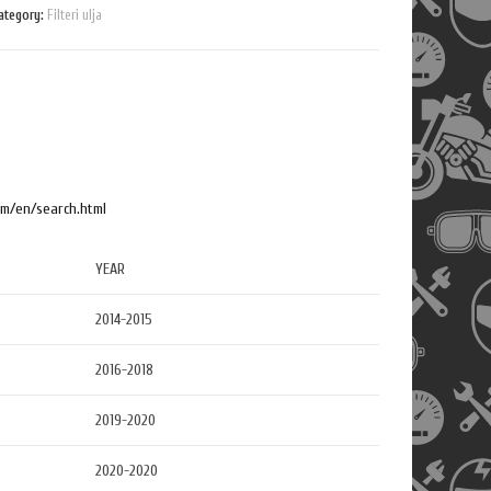
n
ategory:
Filteri ulja
t
i
t
y
om/en/search.html
YEAR
2014-2015
2016-2018
2019-2020
2020-2020