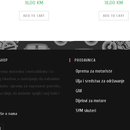
16,00
KM
18,00
KM
ADD TO CART
ADD TO CART
SHOP
PRODAVNICA
Oprema za motoriste
prema motorima i motociklizmu i iz
 iskustva, u nastojanju da nabavimo
Ulja i sredstva za održavanje
 moto- opremu za sopstvene potrebe,
GIVI
a ideju da možemo spojiti svoj hobi i
Dijelovi za motore
SYM skuteri
iše o nama