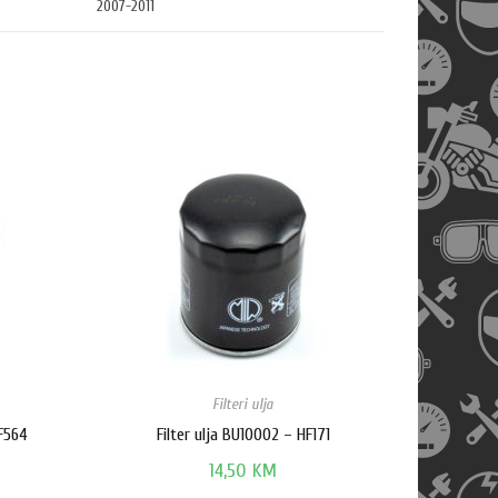
2007-2011
Filteri ulja
HF564
Filter ulja BU10002 – HF171
14,50
KM