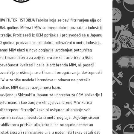
IW FILTERI ISTORIJA
Fabrika koja se bavi filtriranjem ulja od
964. godine. Meiwa i MIW su imena dobro poznata u industriji
iltracije. Proizlazeći iz OEM porijekla i proizvodeći se u Japanu
0 godina, proizvodi su bili dobro prihvaćeni u moto industriji.
anas MIW ulazi u novo poglavlje uvođenjem potpunijeg
sortimana filtera za azijsko, evropsko i američko tržište.
osvećenost kvaliteti i dalje je srž brenda MIW, ali postoji
ova vizija proširenja asortimana i omogućavanja dostupnosti
IW-a za više modela i brendova u odnosu na protekle
odine. MIW danas razvija novu bazu.
azvijeno u Shizuoki u Japanu za upotrebu za OEM aplikacije i
erformansi i kao zamjenskih dijelova. Brend MIW koristi
višestepenu filtraciju” kako bi osigurao uklanjanje svih
pasnih čestica i nečistoća iz motornog ulja. Uključuje sistem
tabilizatora pritiska ulja, kako bi se omogućio nesmetan
rotok čišćeg i rafiniranijeg ulja u motor. Isti takav detalj dat