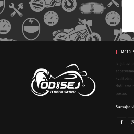
MOTO-
Iz ljubavi 
sopstvenog
kvalitetnu
došli smo n
posao.
Saznajte v