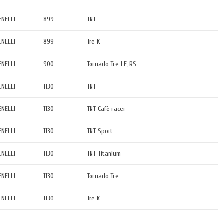
ENELLI
899
TNT
ENELLI
899
Tre K
ENELLI
900
Tornado Tre LE, RS
ENELLI
1130
TNT
ENELLI
1130
TNT Cafè racer
ENELLI
1130
TNT Sport
ENELLI
1130
TNT Titanium
ENELLI
1130
Tornado Tre
ENELLI
1130
Tre K