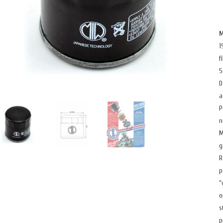
M
1
f
5
D
a
P
n
M
g
R
p
“
o
s
p