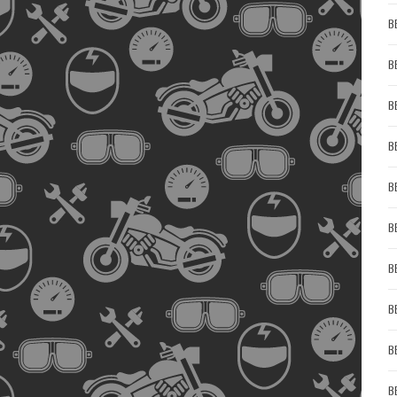
B
B
B
B
B
B
B
B
B
B