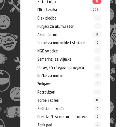
Filteri ulja
76
Filteri zraka
208
Disk pločice
1
Punjači za akumulator
3
Akumulatori
66
Gume za motocikle i skutere
2
NGK svječice
1
Semerinzi za viljuške
1
Upravljači i tegovi upravljača
2
Ručke za motor
4
Žmigavci
1
Retrovizori
0
Torbe i koferi
16
Zaštita od krađe
5
Prekrivači za motore i skutere
2
Tank pad
7