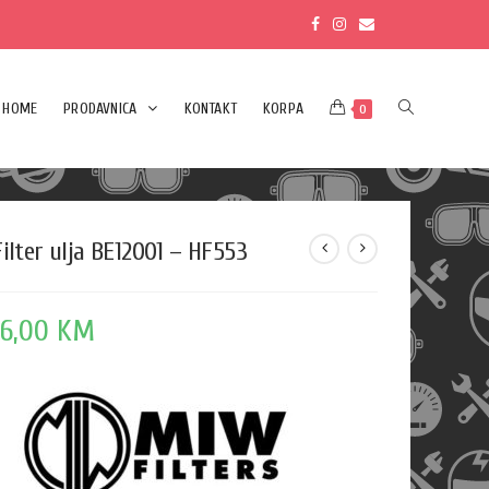
HOME
PRODAVNICA
KONTAKT
KORPA
0
Filter ulja BE12001 – HF553
16,00
KM