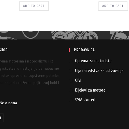
ADD TO CART
ADD TO CART
SHOP
PRODAVNICA
Oprema za motoriste
prema motorima i motociklizmu i iz
 iskustva, u nastojanju da nabavimo
Ulja i sredstva za održavanje
 moto- opremu za sopstvene potrebe,
GIVI
a ideju da možemo spojiti svoj hobi i
Dijelovi za motore
SYM skuteri
iše o nama