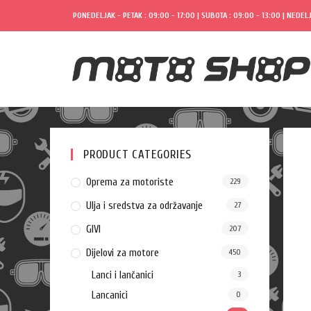
PONEDELJAK - PETAK : 09:00 - 17:00 | SUBOTA : 09:00 - 13:00 | NEDELJ
PRODUCT CATEGORIES
Oprema za motoriste
229
Ulja i sredstva za održavanje
27
GIVI
207
Dijelovi za motore
450
Lanci i lančanici
3
Lancanici
0