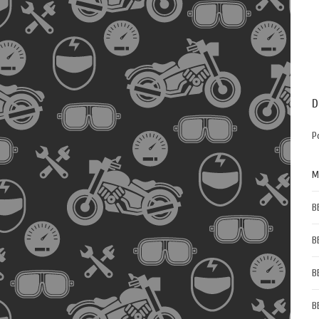
D
P
M
B
B
B
B