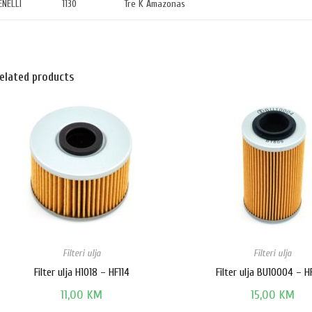
ENELLI
1130
Tre K Amazonas
elated products
Filteri ulja
Filteri ulja
Filter ulja H1018 – HF114
Filter ulja BU10004 – 
11,00
KM
15,00
KM