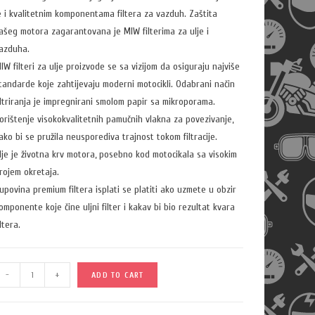
e i kvalitetnim komponentama filtera za vazduh. Zaštita
ašeg motora zagarantovana je MIW filterima za ulje i
azduha.
IW filteri za ulje proizvode se sa vizijom da osiguraju najviše
tandarde koje zahtijevaju moderni motocikli. Odabrani način
iltriranja je impregnirani smolom papir sa mikroporama.
orištenje visokokvalitetnih pamučnih vlakna za povezivanje,
ako bi se pružila neusporediva trajnost tokom filtracije.
lje je životna krv motora, posebno kod motocikala sa visokim
rojem okretaja.
upovina premium filtera isplati se platiti ako uzmete u obzir
omponente koje čine uljni filter i kakav bi bio rezultat kvara
iltera.
Q
-
+
ADD TO CART
u
a