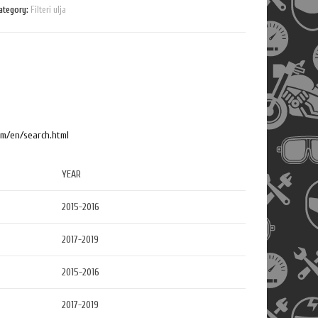
n
ategory:
Filteri ulja
t
i
t
y
om/en/search.html
YEAR
2015-2016
2017-2019
2015-2016
2017-2019