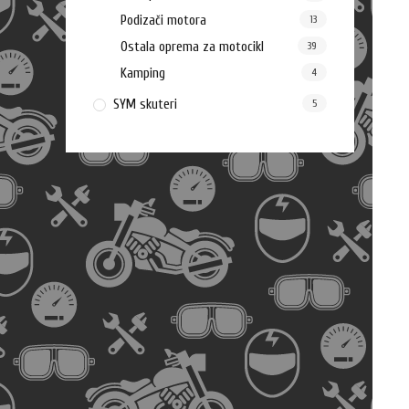
Podizači motora
13
Ostala oprema za motocikl
39
Kamping
4
SYM skuteri
5