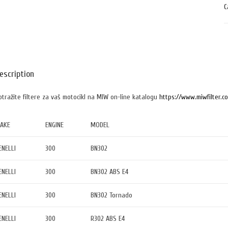
C
escription
otražite filtere za vaš motocikl na MIW on-line katalogu
https://www.miwfilter.c
AKE
ENGINE
MODEL
ENELLI
300
BN302
ENELLI
300
BN302 ABS E4
ENELLI
300
BN302 Tornado
ENELLI
300
R302 ABS E4