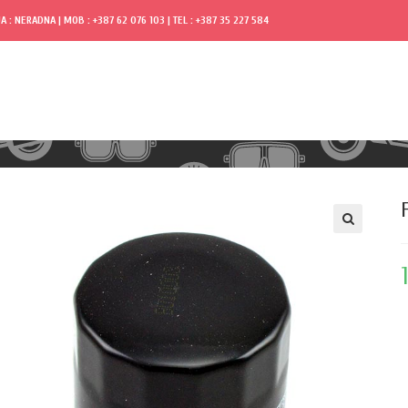
A : NERADNA | MOB : +387 62 076 103 | TEL : +387 35 227 584