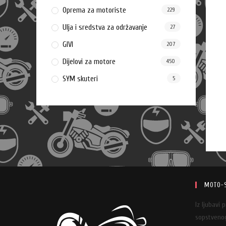
Oprema za motoriste
229
Ulja i sredstva za održavanje
27
GIVI
207
Dijelovi za motore
450
SYM skuteri
5
MOTO-
Iz ljubavi 
sopstvenog