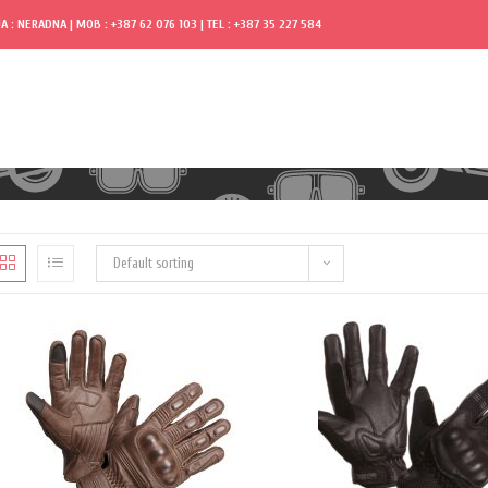
A : NERADNA | MOB : +387 62 076 103 | TEL : +387 35 227 584
Default sorting