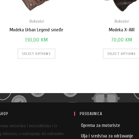
Rukavice
Rukavice
Modeka Urban Legend smeđe
Modeka X-AIR
130,00
KM
70,00
KM
SELECT OPTIONS
SELECT OPTIONS
SHOP
PRODAVNICA
Oprema za motoriste
prema motorima i motociklizmu i iz
 iskustva, u nastojanju da nabavimo
Ulja i sredstva za održavanje