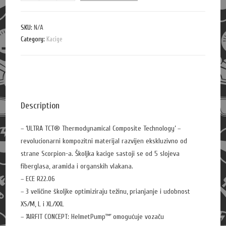
u
a
n
SKU:
N/A
Category:
t
Kacige
i
t
y
Description
– ‘ULTRA TCT® Thermodynamical Composite Technology’ –
revolucionarni kompozitni materijal razvijen ekskluzivno od
strane Scorpion-a. Školjka kacige sastoji se od 5 slojeva
fiberglasa, aramida i organskih vlakana.
– ECE R22.06
– 3 veličine školjke optimiziraju težinu, prianjanje i udobnost
XS/M, L i XL/XXL
– ‘AIRFIT CONCEPT: HelmetPump™’ omogućuje vozaču