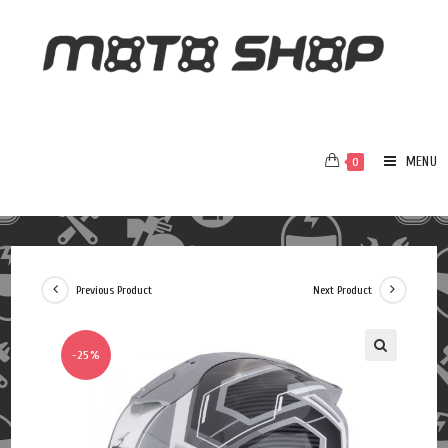
MENU
0
Previous Product
Next Product
-25%