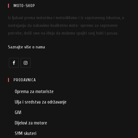
MOTO-SHOP
Iz ljubavi prema motorima i motociklizmu i iz sopstvenog iskustva, u
nastojanju da nabavimo kvalitetnu moto- opremu za sopstvene
potrebe, došli smo na ideju da možemo spojiti svoj hobi i posao.
Saznajte više o nama
PRODAVNICA
Oprema za motoriste
Ulja i sredstva za održavanje
GIVI
Dijelovi za motore
SYM skuteri