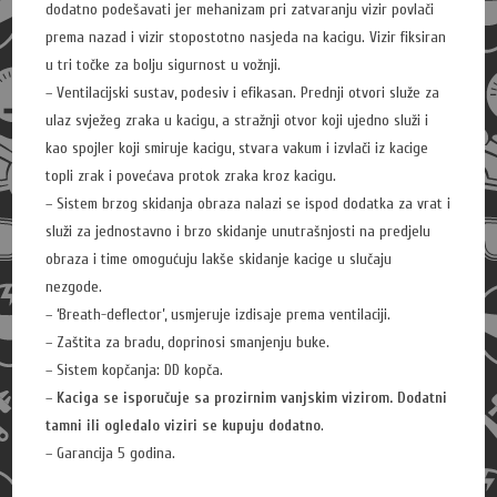
dodatno podešavati jer mehanizam pri zatvaranju vizir povlači
prema nazad i vizir stopostotno nasjeda na kacigu. Vizir fiksiran
u tri točke za bolju sigurnost u vožnji.
– Ventilacijski sustav, podesiv i efikasan. Prednji otvori služe za
ulaz svježeg zraka u kacigu, a stražnji otvor koji ujedno služi i
kao spojler koji smiruje kacigu, stvara vakum i izvlači iz kacige
topli zrak i povećava protok zraka kroz kacigu.
– Sistem brzog skidanja obraza nalazi se ispod dodatka za vrat i
služi za jednostavno i brzo skidanje unutrašnjosti na predjelu
obraza i time omogućuju lakše skidanje kacige u slučaju
nezgode.
– ‘Breath-deflector’, usmjeruje izdisaje prema ventilaciji.
– Zaštita za bradu, doprinosi smanjenju buke.
– Sistem kopčanja: DD kopča.
–
Kaciga se isporučuje sa prozirnim vanjskim vizirom. Dodatni
tamni ili ogledalo viziri se kupuju dodatno
.
– Garancija 5 godina.