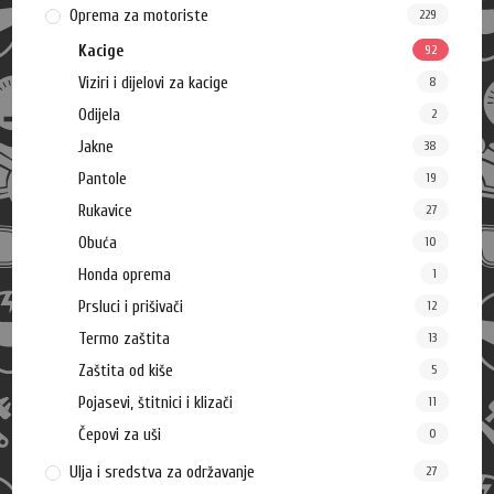
Oprema za motoriste
229
Kacige
92
Viziri i dijelovi za kacige
8
Odijela
2
Jakne
38
Pantole
19
Rukavice
27
Obuća
10
Honda oprema
1
Prsluci i prišivači
12
Termo zaštita
13
Zaštita od kiše
5
Pojasevi, štitnici i klizači
11
Čepovi za uši
0
Ulja i sredstva za održavanje
27