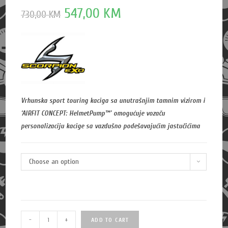
547,00
KM
730,00
KM
Vrhunska sport touring kaciga sa unutrašnjim tamnim vizirom i
‘AIRFIT CONCEPT: HelmetPump™’ omogućuje vozaču
personalizaciju kacige sa vazdušno podešavajućim jastučićima
Choose an option
Q
-
+
ADD TO CART