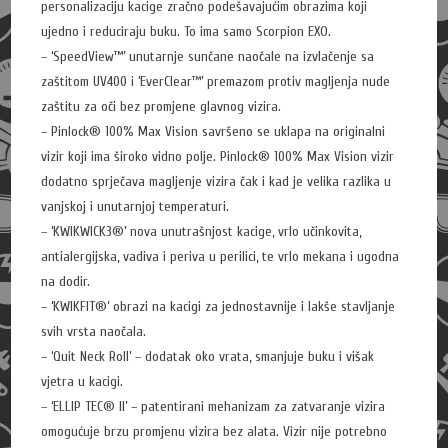
personalizaciju kacige zračno podešavajućim obrazima koji
ujedno i reduciraju buku. To ima samo Scorpion EXO.
– ‘SpeedView™’ unutarnje sunčane naočale na izvlačenje sa
zaštitom UV400 i ‘EverClear™’ premazom protiv magljenja nude
zaštitu za oči bez promjene glavnog vizira.
– Pinlock® 100% Max Vision savršeno se uklapa na originalni
vizir koji ima široko vidno polje. Pinlock® 100% Max Vision vizir
dodatno sprječava magljenje vizira čak i kad je velika razlika u
vanjskoj i unutarnjoj temperaturi.
– ‘KWIKWICK3®’ nova unutrašnjost kacige, vrlo učinkovita,
antialergijska, vadiva i periva u perilici, te vrlo mekana i ugodna
na dodir.
– ‘KWIKFIT®’ obrazi na kacigi za jednostavnije i lakše stavljanje
svih vrsta naočala.
– ‘Quit Neck Roll’ – dodatak oko vrata, smanjuje buku i višak
vjetra u kacigi.
– ‘ELLIP TEC® ll’ – patentirani mehanizam za zatvaranje vizira
omogućuje brzu promjenu vizira bez alata. Vizir nije potrebno