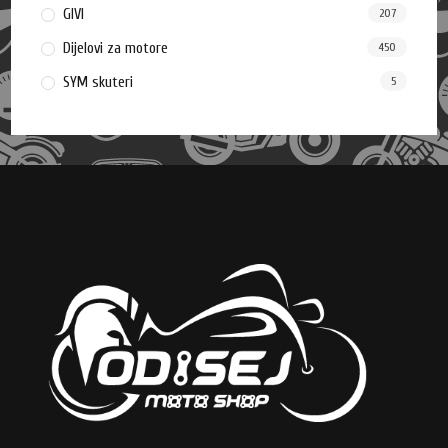
GIVI
207
Dijelovi za motore
450
SYM skuteri
5