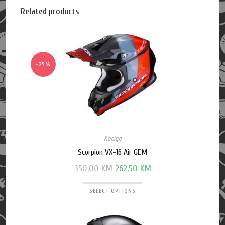
Related products
-25%
Kacige
Scorpion VX-16 Air GEM
350,00
KM
262,50
KM
SELECT OPTIONS