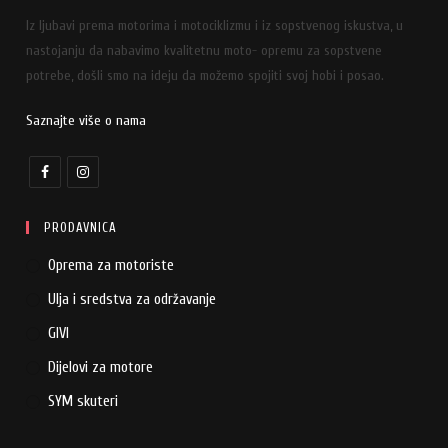
Iz ljubavi prema motorima i motociklizmu i iz sopstvenog iskustva, u
nastojanju da nabavimo kvalitetnu moto- opremu za sopstvene
potrebe, došli smo na ideju da možemo spojiti svoj hobi i posao.
Saznajte više o nama
PRODAVNICA
Oprema za motoriste
Ulja i sredstva za održavanje
GIVI
Dijelovi za motore
SYM skuteri