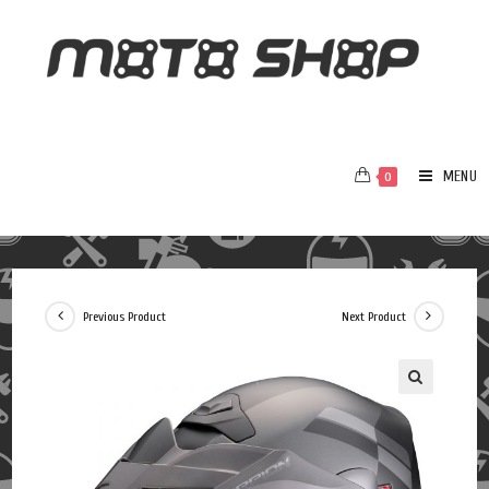
MENU
0
Previous Product
Next Product