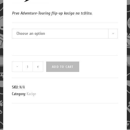
Prva Adventure-Touring flip-up kaciga na tržištu.
Choose an option
Q
-
+
ADD TO CART
u
a
n
SKU:
N/A
Category:
t
Kacige
i
t
y