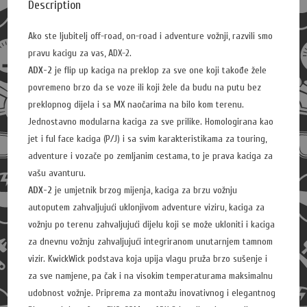
Description
Ako ste ljubitelj off-road, on-road i adventure vožnji, razvili smo
pravu kacigu za vas, ADX-2.
ADX-2
je flip up kaciga na preklop za sve one koji takođe žele
povremeno brzo da se voze ili koji žele da budu na putu bez
preklopnog dijela i sa MX naočarima na bilo kom terenu.
Jednostavno modularna kaciga za sve prilike. Homologirana kao
jet i ful face kaciga (P/J) i sa svim karakteristikama za touring,
adventure i vozače po zemljanim cestama, to je prava kaciga za
vašu avanturu.
ADX-2
je umjetnik brzog mijenja, kaciga za brzu vožnju
autoputem zahvaljujući uklonjivom adventure viziru, kaciga za
vožnju po terenu zahvaljujući dijelu koji se može ukloniti i kaciga
za dnevnu vožnju zahvaljujući integriranom unutarnjem tamnom
vizir. KwickWick podstava koja upija vlagu pruža brzo sušenje i
za sve namjene, pa čak i na visokim temperaturama maksimalnu
udobnost vožnje. Priprema za montažu inovativnog i elegantnog