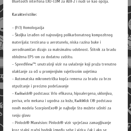
Bluetooth interfona EXO-COM za ADX-2 i nudi se kao opcija.
Karakteristike:
– (P/J) Homologacija
– Školjka izrađen od najnovijeg polikarbonatnog kompozitnog
materijala: testirana u aerotunelu, niska razina buke i
aerodinamičan dizajn za maksimalnu udobnost. Štitnik za bradu
obložena EPS-om za dodatnu zaštitu.
– SpeedView™: unutrašnji vizir na uvlačenje koji pruža trenutno
olakšanje za oči u promjenjivim svjetlosnim uvjetima
– Automatska mikrometrička kopča remena za bradu za brzo
otpuštanje i precizno podešavanje
– Kwikwick® podstava: Vrlo efikasna, hipoalergena, uklonjiva,
periva, vrlo mekana i ugodna za kožu, KwikWick C® podstava
novih modela ScorpionExo® je najbolje što možete učiniti za
svoju glavu
– Pinlock® Maxvision: Pinlock® vizir sprječava zamagljivanje
kroz stalni zračni hodnik između sebe i vizira, čak i ako se