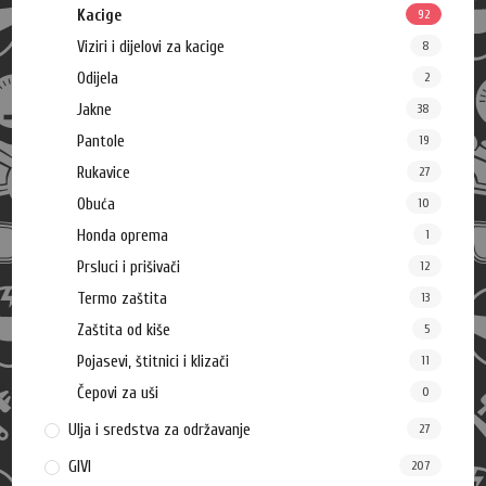
Kacige
92
Viziri i dijelovi za kacige
8
Odijela
2
Jakne
38
Pantole
19
Rukavice
27
Obuća
10
Honda oprema
1
Prsluci i prišivači
12
Termo zaštita
13
Zaštita od kiše
5
Pojasevi, štitnici i klizači
11
Čepovi za uši
0
Ulja i sredstva za održavanje
27
GIVI
207