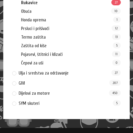
Rukavice
27
Obuća
10
Honda oprema
1
Prsluci i prišivači
12
Termo zaštita
13
Zaštita od kiše
5
Pojasevi, štitnici i klizači
11
Čepovi za uši
0
Ulja i sredstva za održavanje
27
GIVI
207
Dijelovi za motore
450
SYM skuteri
5