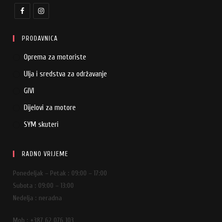
PRODAVNICA
Oprema za motoriste
Ulja i sredstva za održavanje
GIVI
Dijelovi za motore
SYM skuteri
RADNO VRIJEME
Ponedeljak – Petak : 09:00 – 17:00
Subota : 09:00 – 13:00
Nedelja : neradna
Mob : +387 62 076 103