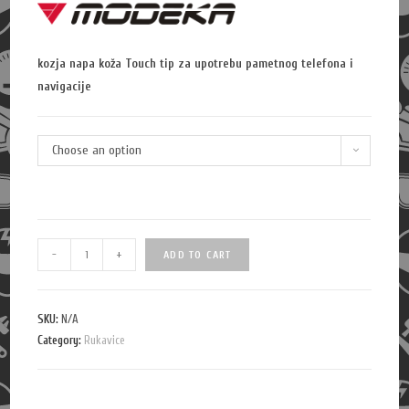
kozja napa koža Touch tip za upotrebu pametnog telefona i
navigacije
Choose an option
Q
-
+
ADD TO CART
u
a
n
SKU:
N/A
Category:
t
Rukavice
i
t