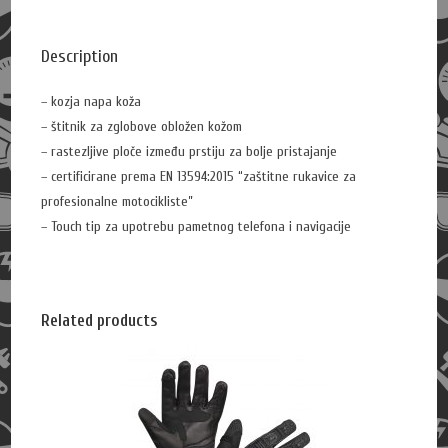
y
Description
– kozja napa koža
– štitnik za zglobove obložen kožom
– rastezljive ploče između prstiju za bolje pristajanje
– certificirane prema EN 13594:2015 “zaštitne rukavice za
profesionalne motocikliste”
– Touch tip za upotrebu pametnog telefona i navigacije
Related products