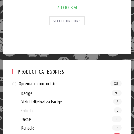
70,00
KM
SELECT OPTIONS
PRODUCT CATEGORIES
Oprema za motoriste
229
Kacige
92
Viziri i dijelovi za kacige
8
Odijela
2
Jakne
38
Pantole
19