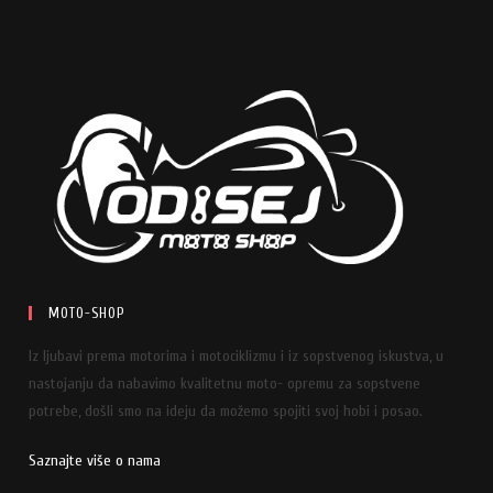
MOTO-SHOP
Iz ljubavi prema motorima i motociklizmu i iz sopstvenog iskustva, u
nastojanju da nabavimo kvalitetnu moto- opremu za sopstvene
potrebe, došli smo na ideju da možemo spojiti svoj hobi i posao.
Saznajte više o nama