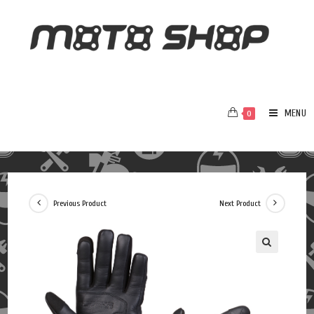
MENU
0
Previous Product
Next Product