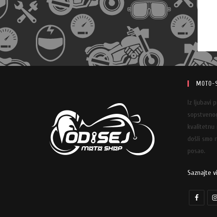
MOTO-
Iz ljubavi 
sopstvenog
kvalitetnu
došli smo n
posao.
Saznajte v