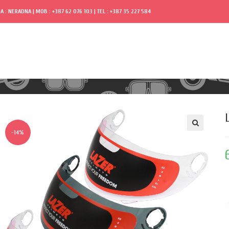
A : NERADNA | MOB : +387 62 076 103 | TEL : +387 35 227 584
-14%