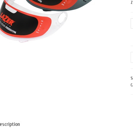
Z
S
C
escription