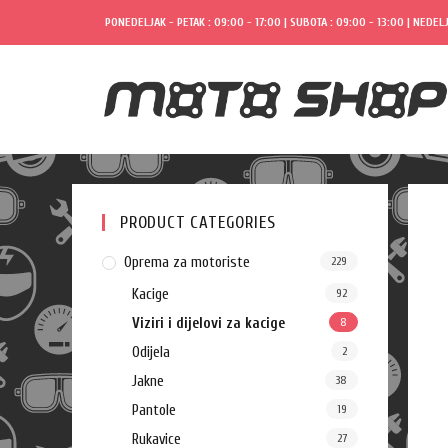
PONEDELJAK - PETAK : 09:00 - 17:00 | SUBOTA : 09:00 - 13:00 | NEDELJ
PRODUCT CATEGORIES
Oprema za motoriste
229
Kacige
92
Viziri i dijelovi za kacige
8
Odijela
2
Jakne
38
Pantole
19
Rukavice
27