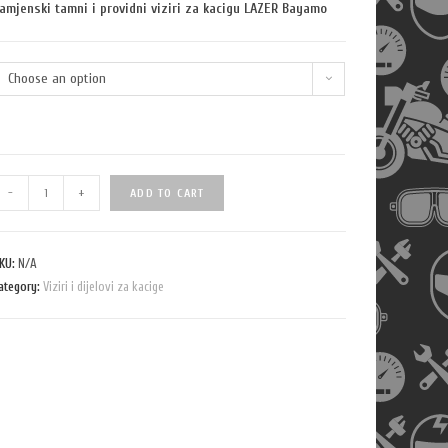
amjenski tamni i providni viziri za kacigu LAZER Bayamo
Choose an option
Q
-
+
ADD TO CART
u
a
n
KU:
N/A
ategory:
t
Viziri i dijelovi za kacige
i
t
y