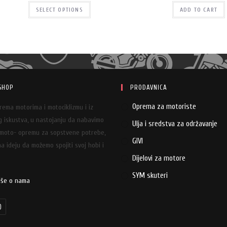
SELECT OPTIONS
ADD TO CART
SHOP
PRODAVNICA
Oprema za motoriste
prema motorima i motociklizmu i iz
 iskustva, u nastojanju da nabavimo
Ulja i sredstva za održavanje
 moto- opremu za sopstvene potrebe,
GIVI
a ideju da možemo spojiti svoj hobi i
Dijelovi za motore
SYM skuteri
iše o nama