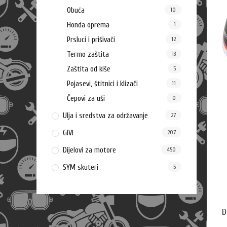
Obuća
10
Honda oprema
1
Prsluci i prišivači
12
Termo zaštita
13
Zaštita od kiše
5
Pojasevi, štitnici i klizači
11
Čepovi za uši
0
Ulja i sredstva za održavanje
27
GIVI
207
Dijelovi za motore
450
SYM skuteri
5
D