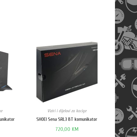
ge
Viziri i dijelovi za kacige
unikator
SHOEI Sena SRL3 BT komunikator
720,00
KM