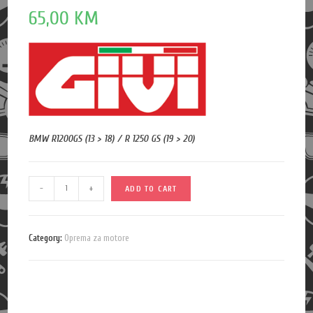
65,00
KM
BMW R1200GS (13 > 18) / R 1250 GS (19 > 20)
Q
-
+
ADD TO CART
u
a
n
Category:
Oprema za motore
t
i
t
y