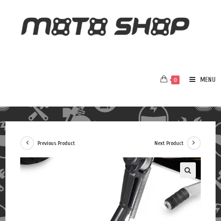
MENU
0
Previous Product
Next Product