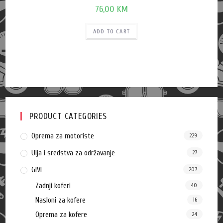
76,00
KM
ADD TO CART
PRODUCT CATEGORIES
Oprema za motoriste
229
Ulja i sredstva za održavanje
27
GIVI
207
Zadnji koferi
40
Nasloni za kofere
16
Oprema za kofere
24