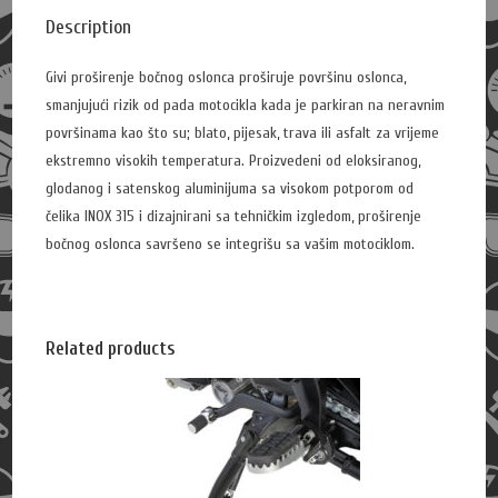
Description
Givi p
roširenje bočnog oslonca proširuje površinu oslonca,
smanjujući rizik od pada motocikla kada je parkiran na neravnim
površinama kao što su;
blato, pijesak, trava ili asfalt za vrijeme
ekstremno visokih temperatura.
Proizvedeni od eloksiranog,
glodanog i satenskog aluminijuma sa visokom potporom od
čelika INOX 315 i dizajnirani sa tehničkim izgledom, proširenje
bočnog oslonca savršeno se integrišu sa vašim motociklom.
Related products