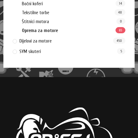
Bočni koferi
14
Tekstilne torbe
48
Štitnici motora
0
Oprema za motore
65
Dijelovi za motore
450
SYM skuteri
5