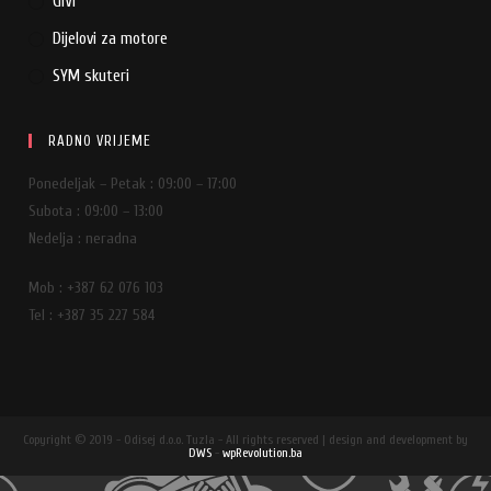
GIVI
Dijelovi za motore
SYM skuteri
RADNO VRIJEME
Ponedeljak – Petak : 09:00 – 17:00
Subota : 09:00 – 13:00
Nedelja : neradna
Mob : +387 62 076 103
Tel : +387 35 227 584
Copyright © 2019 - Odisej d.o.o. Tuzla - All rights reserved | design and development by
DWS
-
wpRevolution.ba